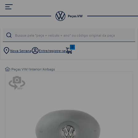
0
Nova Serrana
Entre/registre-se
/
Peças VW
/
Interior
/
Airbags