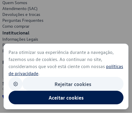
Quem Somos
Atendimento (SAC)
Devoluções e trocas
Perguntas Frequentes
Como comprar
Institucional
Informações Legais
Política de Privacidade
Política de Cookies
Para otimizar sua experiência durante a navegação,
fazemos uso de cookies. Ao continuar no site,
Formas de Pagamento
consideramos que você está ciente com nossas
políticas
de privacidade
.
Segurança
Rejeitar cookies
Aceitar cookies
© 2026 - Volkswagen do Brasil - Todos os direitos reservados