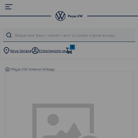
0
Nova Serrana
Entre/registre-se
/
Peças VW
/
Interior
/
Airbags