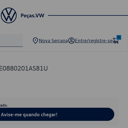
0
Nova Serrana
Entre/registre-se
 7E0880201AS81U
tado.
Avise-me quando chegar!