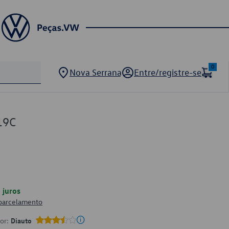
0
Nova Serrana
Entre/registre-se
19C
juros
 parcelamento
por:
Diauto