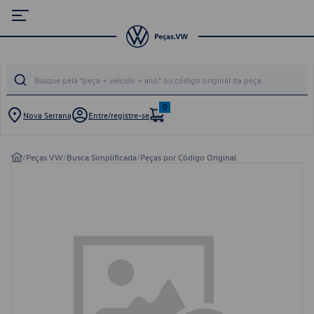
0
Nova Serrana
Entre/registre-se
/
Peças VW
/
Busca Simplificada
/
Peças por Código Original