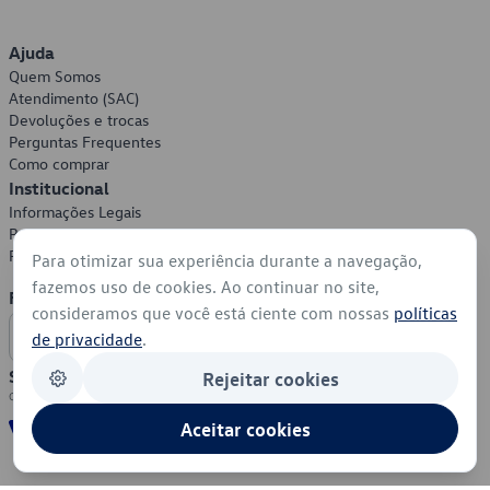
Ajuda
Quem Somos
Atendimento (SAC)
Devoluções e trocas
Perguntas Frequentes
Como comprar
Institucional
Informações Legais
Política de Privacidade
Política de Cookies
Para otimizar sua experiência durante a navegação,
fazemos uso de cookies. Ao continuar no site,
Formas de Pagamento
consideramos que você está ciente com nossas
políticas
de privacidade
.
Segurança
Rejeitar cookies
Aceitar cookies