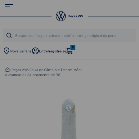
0
Nova Serrana
Entre/registre-se
/
Peças VW
/
Caixa de Câmbio e Transmissão
/
Alavancas de Acionamento de Ré