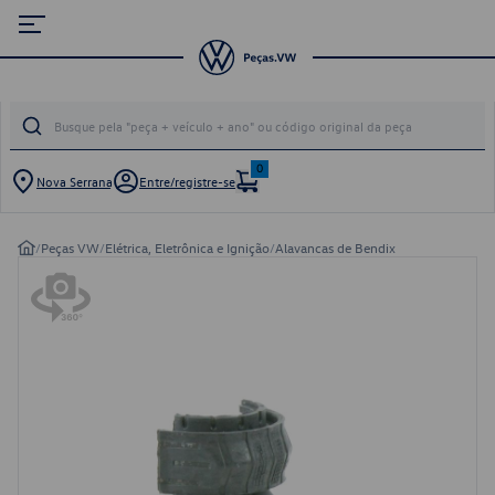
0
Nova Serrana
Entre/registre-se
/
Peças VW
/
Elétrica, Eletrônica e Ignição
/
Alavancas de Bendix