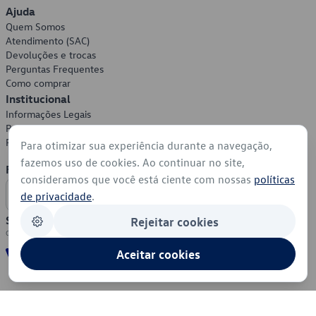
Ajuda
Quem Somos
Atendimento (SAC)
Devoluções e trocas
Perguntas Frequentes
Como comprar
Institucional
Informações Legais
Política de Privacidade
Política de Cookies
Para otimizar sua experiência durante a navegação,
fazemos uso de cookies. Ao continuar no site,
Formas de Pagamento
consideramos que você está ciente com nossas
políticas
de privacidade
.
Segurança
Rejeitar cookies
Aceitar cookies