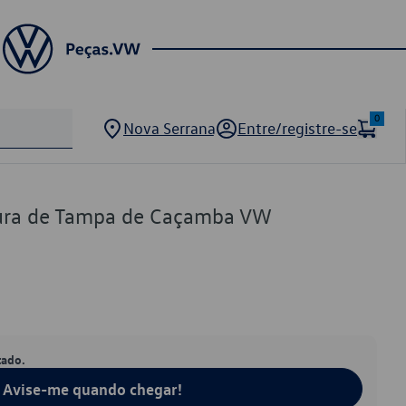
0
Nova Serrana
Entre/registre-se
ura de Tampa de Caçamba VW
tado.
Avise-me quando chegar!