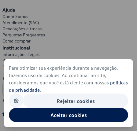
Ajuda
Quem Somos
Atendimento (SAC)
Devoluções e trocas
Perguntas Frequentes
Como comprar
Institucional
Informações Legais
Política de Privacidade
Política de Cookies
Para otimizar sua experiência durante a navegação,
fazemos uso de cookies. Ao continuar no site,
Formas de Pagamento
consideramos que você está ciente com nossas
políticas
de privacidade
.
Segurança
Rejeitar cookies
Aceitar cookies