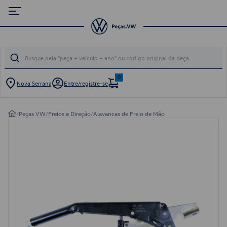
0
Nova Serrana
Entre/registre-se
/
Peças VW
/
Freios e Direção
/
Alavancas de Freio de Mão