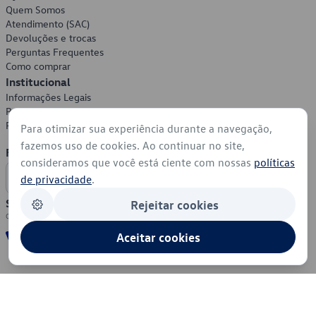
Quem Somos
Atendimento (SAC)
Devoluções e trocas
Perguntas Frequentes
Como comprar
Institucional
Informações Legais
Política de Privacidade
Política de Cookies
Para otimizar sua experiência durante a navegação,
fazemos uso de cookies. Ao continuar no site,
Formas de Pagamento
consideramos que você está ciente com nossas
políticas
de privacidade
.
Segurança
Rejeitar cookies
Aceitar cookies
© 2026 - Volkswagen do Brasil - Todos os direitos reservados