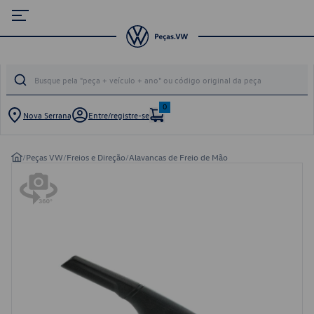
0
Nova Serrana
Entre/registre-se
/
Peças VW
/
Freios e Direção
/
Alavancas de Freio de Mão