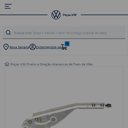
0
Nova Serrana
Entre/registre-se
/
Peças VW
/
Freios e Direção
/
Alavancas de Freio de Mão