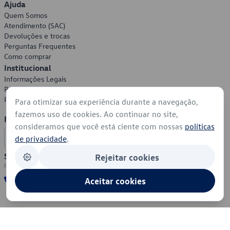
Ajuda
Quem Somos
Atendimento (SAC)
Devoluções e trocas
Perguntas Frequentes
Como comprar
Institucional
Informações Legais
Política de Privacidade
Política de Cookies
Para otimizar sua experiência durante a navegação,
fazemos uso de cookies. Ao continuar no site,
Formas de Pagamento
consideramos que você está ciente com nossas
políticas
de privacidade
.
Segurança
Rejeitar cookies
Aceitar cookies