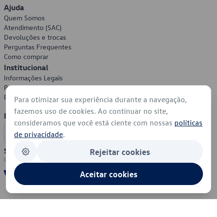
Ajuda
Quem Somos
Atendimento (SAC)
Devoluções e trocas
Perguntas Frequentes
Como comprar
Institucional
Informações Legais
Política de Privacidade
Política de Cookies
Para otimizar sua experiência durante a navegação,
fazemos uso de cookies. Ao continuar no site,
Formas de Pagamento
consideramos que você está ciente com nossas
políticas
de privacidade
.
Segurança
Rejeitar cookies
Aceitar cookies