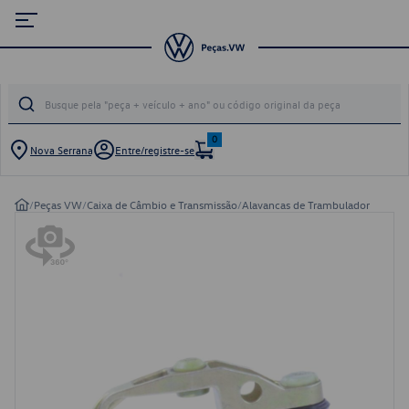
0
Nova Serrana
Entre/registre-se
/
Peças VW
/
Caixa de Câmbio e Transmissão
/
Alavancas de Trambulador