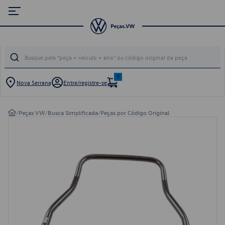
0
Nova Serrana
Entre/registre-se
/
Peças VW
/
Busca Simplificada
/
Peças por Código Original