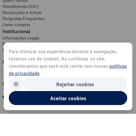
Quem Somos
Atendimento (SAC)
Devoluções e trocas
Perguntas Frequentes
Como comprar
Institucional
Informações Legais
Política de Privacidade
Política de Cookies
Para otimizar sua experiência durante a navegação,
fazemos uso de cookies. Ao continuar no site,
Formas de Pagamento
consideramos que você está ciente com nossas
políticas
de privacidade
.
Segurança
Rejeitar cookies
Aceitar cookies
© 2026 - Volkswagen do Brasil - Todos os direitos reservados