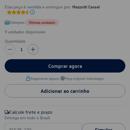
Essa peça é vendida e entregue por:
Mazzutti Cacoal
Estoque:
Últimas unidades
9 unidades disponíveis
Quantidade
1
Comprar agora
•
Pagamento seguro
Peça original Volkswagen
Adicionar ao carrinho
Calcule frete e prazo
Entrega em todo o Brasil
Simular