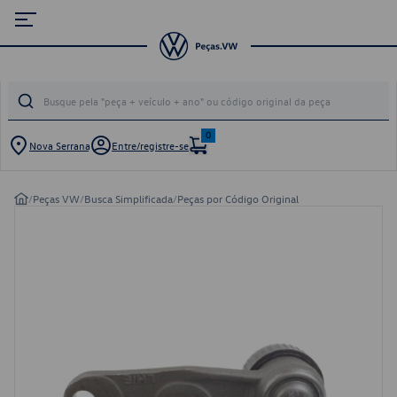
0
Nova Serrana
Entre/registre-se
/
Peças VW
/
Busca Simplificada
/
Peças por Código Original