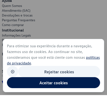
Ajuda
Quem Somos
Atendimento (SAC)
Devoluções e trocas
Perguntas Frequentes
Como comprar
Institucional
Informações Legais
Política de Privacidade
Política de Cookies
Para otimizar sua experiência durante a navegação,
fazemos uso de cookies. Ao continuar no site,
Formas de Pagamento
consideramos que você está ciente com nossas
políticas
de privacidade
.
Segurança
Rejeitar cookies
Aceitar cookies
© 2026 - Volkswagen do Brasil - Todos os direitos reservados