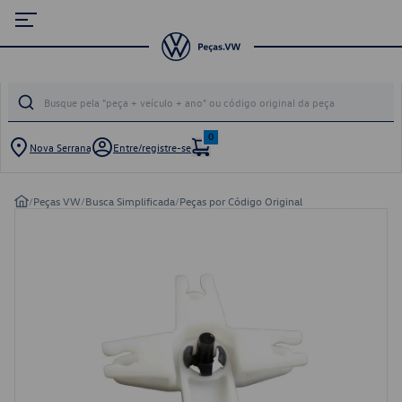
0
Nova Serrana
Entre/registre-se
/
Peças VW
/
Busca Simplificada
/
Peças por Código Original