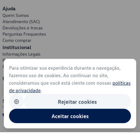
Ajuda
Quem Somos
Atendimento (SAC)
Devoluções e trocas
Perguntas Frequentes
Como comprar
Institucional
Informações Legais
Política de Privacidade
Política de Cookies
Para otimizar sua experiência durante a navegação,
fazemos uso de cookies. Ao continuar no site,
Formas de Pagamento
consideramos que você está ciente com nossas
políticas
de privacidade
.
Segurança
Rejeitar cookies
Aceitar cookies