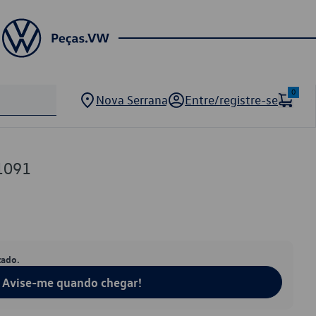
0
Nova Serrana
Entre/registre-se
1091
tado.
Avise-me quando chegar!