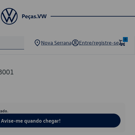
0
Nova Serrana
Entre/registre-se
8001
tado.
Avise-me quando chegar!