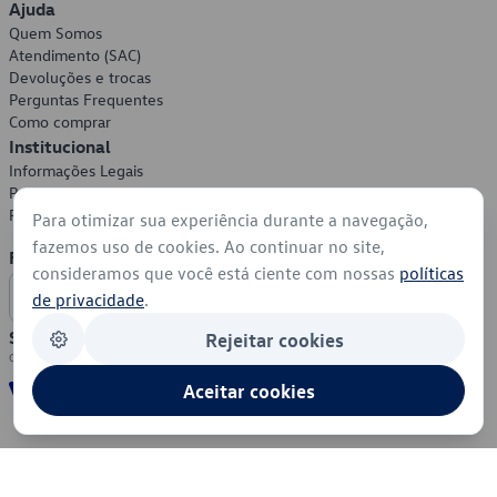
Ajuda
Quem Somos
Atendimento (SAC)
Devoluções e trocas
Perguntas Frequentes
Como comprar
Institucional
Informações Legais
Política de Privacidade
Política de Cookies
Para otimizar sua experiência durante a navegação,
fazemos uso de cookies. Ao continuar no site,
Formas de Pagamento
consideramos que você está ciente com nossas
políticas
de privacidade
.
Segurança
Rejeitar cookies
Aceitar cookies