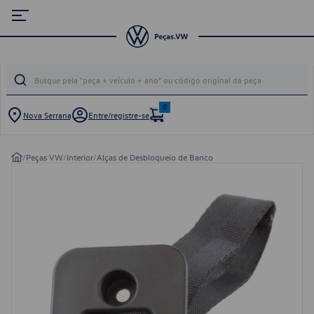
0
Nova Serrana
Entre/registre-se
/
Peças VW
/
Interior
/
Alças de Desbloqueio de Banco