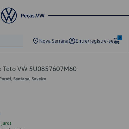
0
Nova Serrana
Entre/registre-se
de Teto VW 5U0857607M60
Parati, Santana, Saveiro
juros