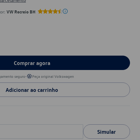
 parcelamento
por:
VW Recreio BH
Comprar agora
•
gamento seguro
Peça original Volkswagen
Adicionar ao carrinho
Simular