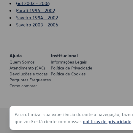
Gol 2003 - 2006
Parati 1996 - 2002
Saveiro 1994 - 2002
Saveiro 2003 - 2006
Ajuda
Institucional
Quem Somos
Informações Legais
Atendimento (SAC)
Política de Privacidade
Devoluções e trocas
Política de Cookies
Perguntas Frequentes
Como comprar
Para otimizar sua experiência durante a navegação, faze
© 2026 - Volkswagen do Brasil - Todos os direitos reservados
que você está ciente com nossas
políticas de privacidade
.