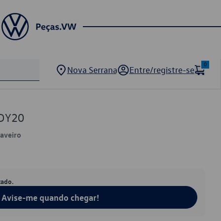
0
Nova Serrana
Entre/registre-se
DY20
Saveiro
tado.
Avise-me quando chegar!