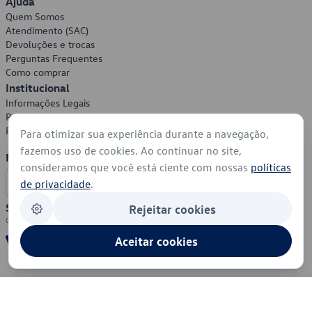
Ajuda
Quem Somos
Atendimento (SAC)
Devoluções e trocas
Perguntas Frequentes
Como comprar
Institucional
Informações Legais
Política de Privacidade
Política de Cookies
Para otimizar sua experiência durante a navegação,
fazemos uso de cookies. Ao continuar no site,
Formas de Pagamento
consideramos que você está ciente com nossas
políticas
de privacidade
.
Segurança
Rejeitar cookies
Aceitar cookies
© 2026 - Volkswagen do Brasil - Todos os direitos reservados