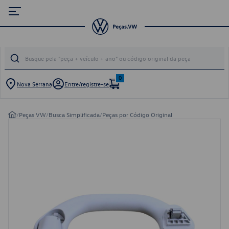
0
Nova Serrana
Entre/registre-se
/
Peças VW
/
Busca Simplificada
/
Peças por Código Original