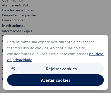
Quem Somos
Atendimento (SAC)
Devoluções e trocas
Perguntas Frequentes
Como comprar
Institucional
Informações Legais
Política de Privacidade
Política de Cookies
Para otimizar sua experiência durante a navegação,
fazemos uso de cookies. Ao continuar no site,
Formas de Pagamento
consideramos que você está ciente com nossas
políticas
de privacidade
.
Segurança
Rejeitar cookies
Aceitar cookies
© 2026 - Volkswagen do Brasil - Todos os direitos reservados