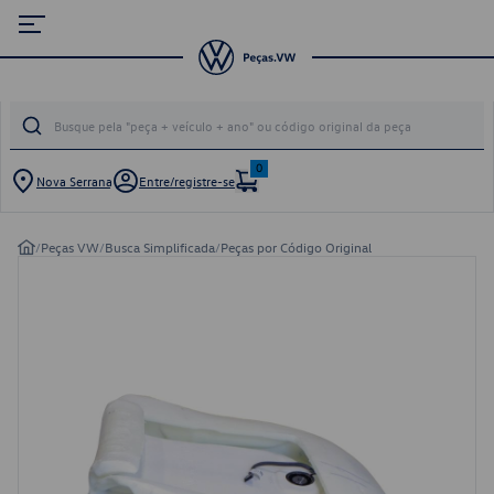
0
Nova Serrana
Entre/registre-se
/
Peças VW
/
Busca Simplificada
/
Peças por Código Original