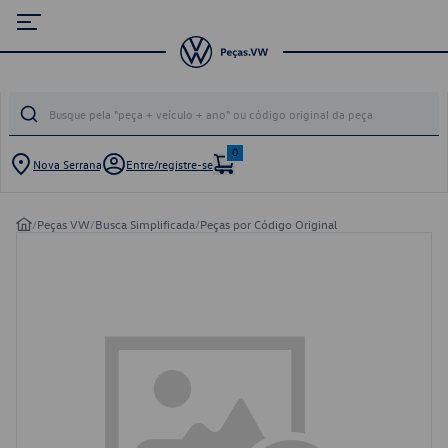
0
Nova Serrana
Entre/registre-se
/
Peças VW
/
Busca Simplificada
/
Peças por Código Original