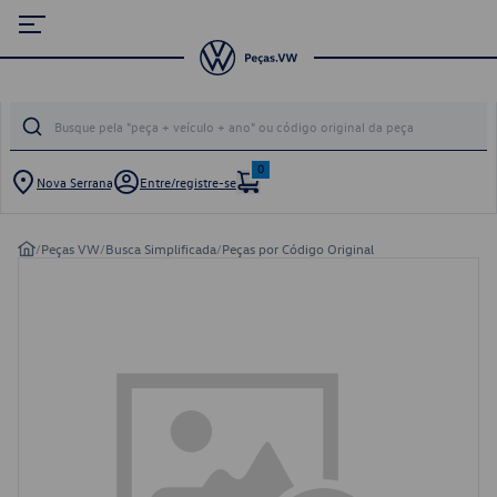
0
Nova Serrana
Entre/registre-se
/
Peças VW
/
Busca Simplificada
/
Peças por Código Original