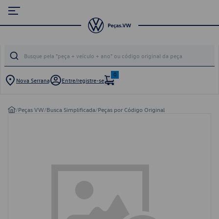
0
Nova Serrana
Entre/registre-se
/
Peças VW
/
Busca Simplificada
/
Peças por Código Original