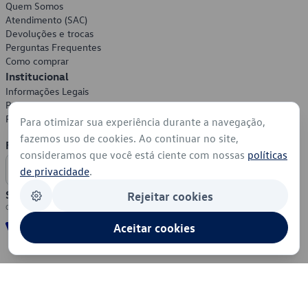
Quem Somos
Atendimento (SAC)
Devoluções e trocas
Perguntas Frequentes
Como comprar
Institucional
Informações Legais
Política de Privacidade
Política de Cookies
Para otimizar sua experiência durante a navegação,
fazemos uso de cookies. Ao continuar no site,
Formas de Pagamento
consideramos que você está ciente com nossas
políticas
de privacidade
.
Segurança
Rejeitar cookies
Aceitar cookies
© 2026 - Volkswagen do Brasil - Todos os direitos reservados