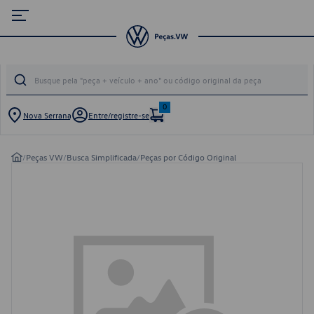
0
Nova Serrana
Entre/registre-se
/
Peças VW
/
Busca Simplificada
/
Peças por Código Original