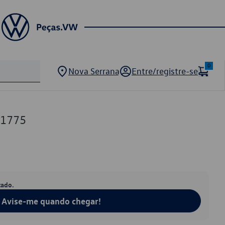
0
Nova Serrana
Entre/registre-se
81775
tado.
Avise-me quando chegar!