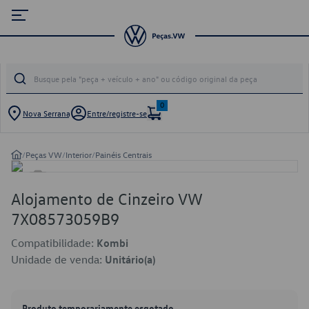
0
Nova Serrana
Entre/registre-se
/
Peças VW
/
Interior
/
Painéis Centrais
Alojamento de Cinzeiro VW
7X08573059B9
Compatibilidade:
Kombi
Unidade de venda:
Unitário(a)
Produto temporariamente esgotado.