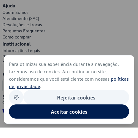
Ajuda
Quem Somos
Atendimento (SAC)
Devoluções e trocas
Perguntas Frequentes
Como comprar
Institucional
Informações Legais
Política de Privacidade
Política de Cookies
Para otimizar sua experiência durante a navegação,
fazemos uso de cookies. Ao continuar no site,
Formas de Pagamento
consideramos que você está ciente com nossas
políticas
de privacidade
.
Segurança
Rejeitar cookies
Aceitar cookies