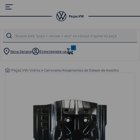
0
Nova Serrana
Entre/registre-se
/
Peças VW
/
Vidros e Carroceria
/
Alojamentos de Estepe de Assolho