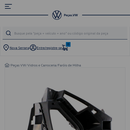
0
Nova Serrana
Entre/registre-se
/
Peças VW
/
Vidros e Carroceria
/
Faróis de Milha