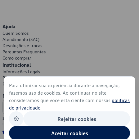
Ajuda
Quem Somos
Atendimento (SAC)
Devoluções e trocas
Perguntas Frequentes
Como comprar
Institucional
Informações Legais
Política de Privacidade
Política de Cookies
Para otimizar sua experiência durante a navegação,
fazemos uso de cookies. Ao continuar no site,
Formas de Pagamento
consideramos que você está ciente com nossas
políticas
de privacidade
.
Segurança
Rejeitar cookies
Aceitar cookies