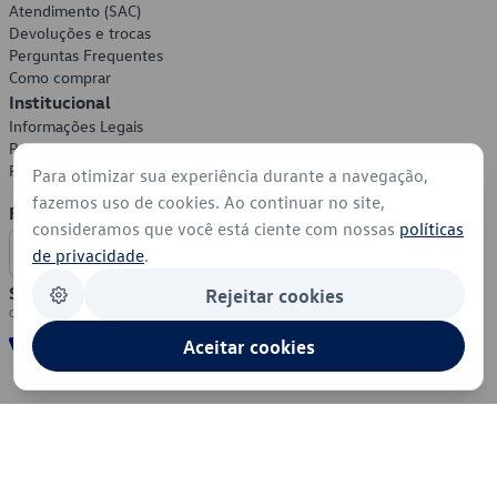
Atendimento (SAC)
Devoluções e trocas
Perguntas Frequentes
Como comprar
Institucional
Informações Legais
Política de Privacidade
Política de Cookies
Para otimizar sua experiência durante a navegação,
fazemos uso de cookies. Ao continuar no site,
Formas de Pagamento
consideramos que você está ciente com nossas
políticas
de privacidade
.
Segurança
Rejeitar cookies
Aceitar cookies
© 2026 - Volkswagen do Brasil - Todos os direitos reservados