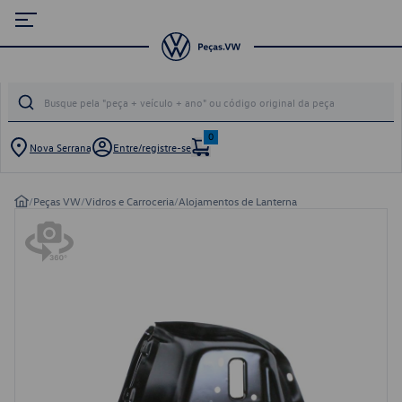
0
Nova Serrana
Entre/registre-se
/
Peças VW
/
Vidros e Carroceria
/
Alojamentos de Lanterna