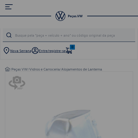
0
Nova Serrana
Entre/registre-se
/
Peças VW
/
Vidros e Carroceria
/
Alojamentos de Lanterna