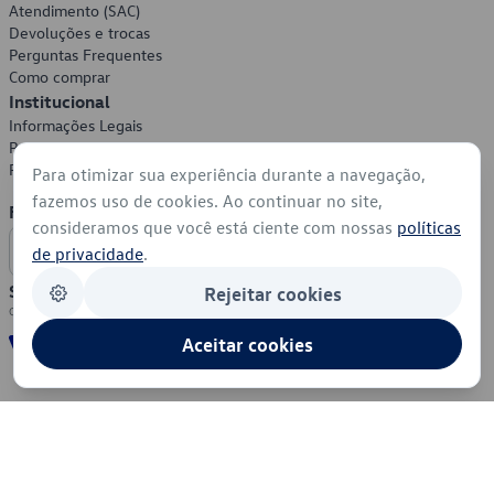
Atendimento (SAC)
Devoluções e trocas
Perguntas Frequentes
Como comprar
Institucional
Informações Legais
Política de Privacidade
Política de Cookies
Para otimizar sua experiência durante a navegação,
fazemos uso de cookies. Ao continuar no site,
Formas de Pagamento
consideramos que você está ciente com nossas
políticas
de privacidade
.
Segurança
Rejeitar cookies
Aceitar cookies
© 2026 - Volkswagen do Brasil - Todos os direitos reservados