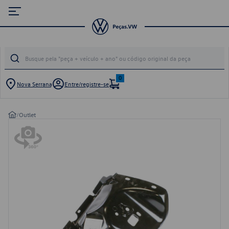
0
Nova Serrana
Entre/registre-se
/
Outlet