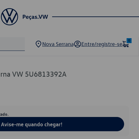
0
Nova Serrana
Entre/registre-se
terna VW 5U6813392A
tado.
Avise-me quando chegar!