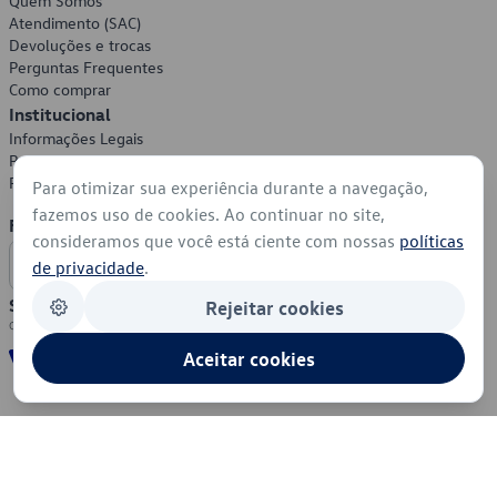
Quem Somos
Atendimento (SAC)
Devoluções e trocas
Perguntas Frequentes
Como comprar
Institucional
Informações Legais
Política de Privacidade
Política de Cookies
Para otimizar sua experiência durante a navegação,
fazemos uso de cookies. Ao continuar no site,
Formas de Pagamento
consideramos que você está ciente com nossas
políticas
de privacidade
.
Segurança
Rejeitar cookies
Aceitar cookies
© 2026 - Volkswagen do Brasil - Todos os direitos reservados