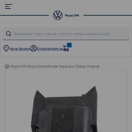
0
Nova Serrana
Entre/registre-se
/
Peças VW
/
Busca Simplificada
/
Peças por Código Original