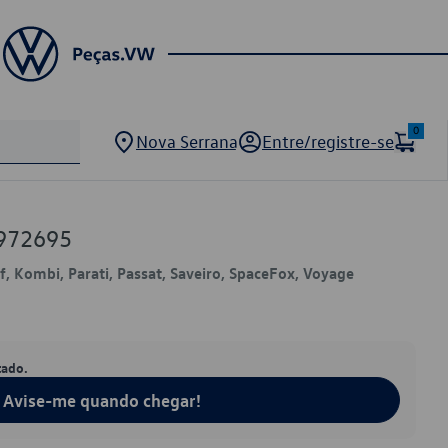
0
Nova Serrana
Entre/registre-se
972695
lf, Kombi, Parati, Passat, Saveiro, SpaceFox, Voyage
tado.
Avise-me quando chegar!