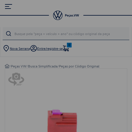
0
Nova Serrana
Entre/registre-se
/
Peças VW
/
Busca Simplificada
/
Peças por Código Original