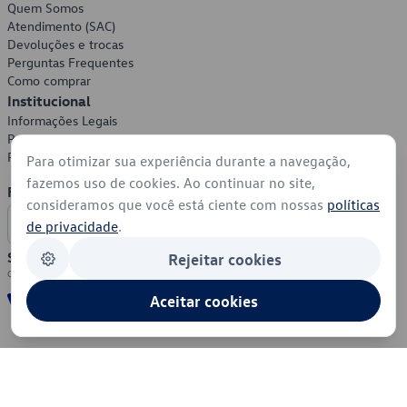
Quem Somos
Atendimento (SAC)
Devoluções e trocas
Perguntas Frequentes
Como comprar
Institucional
Informações Legais
Política de Privacidade
Política de Cookies
Para otimizar sua experiência durante a navegação,
fazemos uso de cookies. Ao continuar no site,
Formas de Pagamento
consideramos que você está ciente com nossas
políticas
de privacidade
.
Segurança
Rejeitar cookies
Aceitar cookies
© 2026 - Volkswagen do Brasil - Todos os direitos reservados