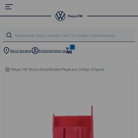
0
Nova Serrana
Entre/registre-se
/
Peças VW
/
Busca Simplificada
/
Peças por Código Original