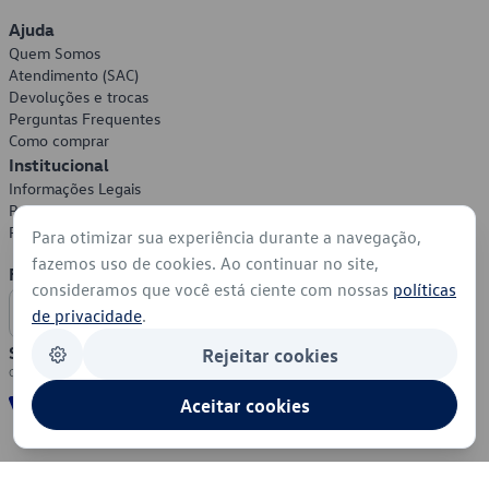
Ajuda
Quem Somos
Atendimento (SAC)
Devoluções e trocas
Perguntas Frequentes
Como comprar
Institucional
Informações Legais
Política de Privacidade
Política de Cookies
Para otimizar sua experiência durante a navegação,
fazemos uso de cookies. Ao continuar no site,
Formas de Pagamento
consideramos que você está ciente com nossas
políticas
de privacidade
.
Segurança
Rejeitar cookies
Aceitar cookies