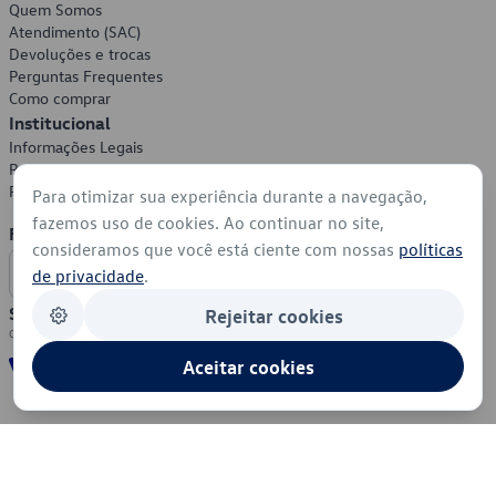
Quem Somos
Atendimento (SAC)
Devoluções e trocas
Perguntas Frequentes
Como comprar
Institucional
Informações Legais
Política de Privacidade
Política de Cookies
Para otimizar sua experiência durante a navegação,
fazemos uso de cookies. Ao continuar no site,
Formas de Pagamento
consideramos que você está ciente com nossas
políticas
de privacidade
.
Segurança
Rejeitar cookies
Aceitar cookies
© 2026 - Volkswagen do Brasil - Todos os direitos reservados