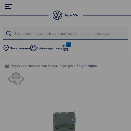
0
Nova Serrana
Entre/registre-se
/
Peças VW
/
Busca Simplificada
/
Peças por Código Original