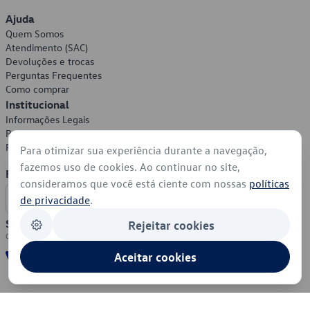
Ajuda
Quem Somos
Atendimento (SAC)
Devoluções e trocas
Perguntas Frequentes
Como comprar
Institucional
Informações Legais
Política de Privacidade
Política de Cookies
Para otimizar sua experiência durante a navegação,
fazemos uso de cookies. Ao continuar no site,
Formas de Pagamento
consideramos que você está ciente com nossas
políticas
de privacidade
.
Segurança
Rejeitar cookies
Aceitar cookies