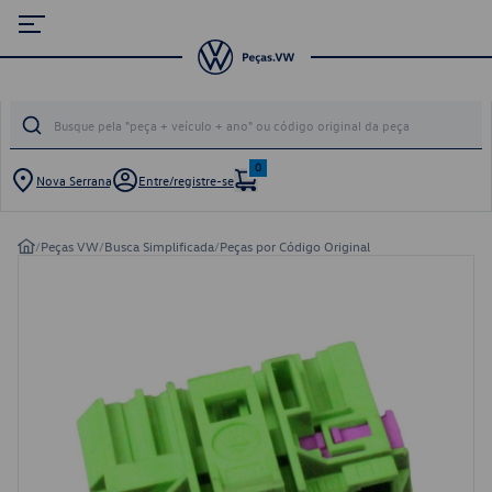
0
Nova Serrana
Entre/registre-se
/
Peças VW
/
Busca Simplificada
/
Peças por Código Original