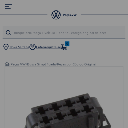
0
Nova Serrana
Entre/registre-se
/
Peças VW
/
Busca Simplificada
/
Peças por Código Original