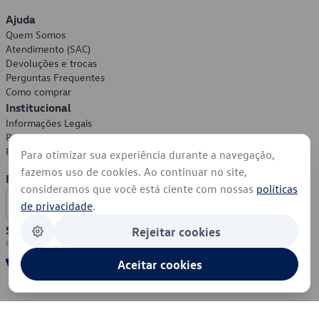
Ajuda
Quem Somos
Atendimento (SAC)
Devoluções e trocas
Perguntas Frequentes
Como comprar
Institucional
Informações Legais
Política de Privacidade
Política de Cookies
Para otimizar sua experiência durante a navegação,
fazemos uso de cookies. Ao continuar no site,
Formas de Pagamento
consideramos que você está ciente com nossas
políticas
de privacidade
.
Segurança
Rejeitar cookies
Aceitar cookies