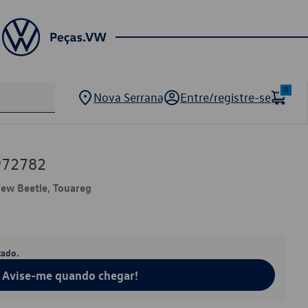
0
Nova Serrana
Entre/registre-se
972782
New Beetle, Touareg
tado.
Avise-me quando chegar!