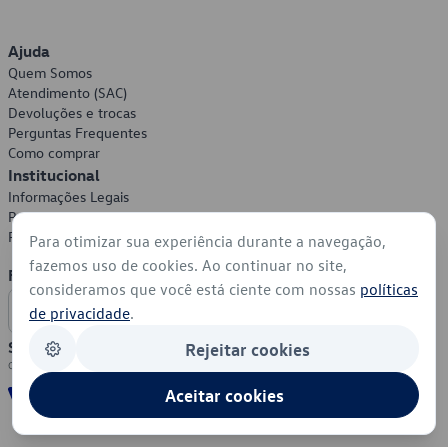
Ajuda
Quem Somos
Atendimento (SAC)
Devoluções e trocas
Perguntas Frequentes
Como comprar
Institucional
Informações Legais
Política de Privacidade
Política de Cookies
Para otimizar sua experiência durante a navegação,
fazemos uso de cookies. Ao continuar no site,
Formas de Pagamento
consideramos que você está ciente com nossas
políticas
de privacidade
.
Segurança
Rejeitar cookies
Aceitar cookies