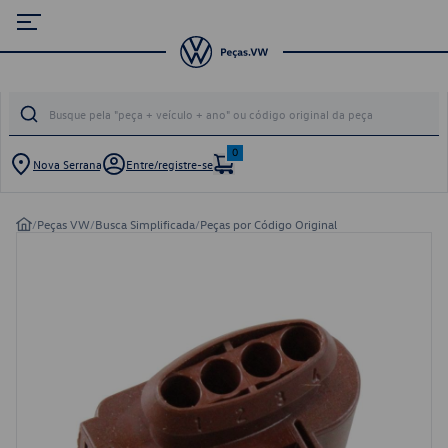
0
Nova Serrana
Entre/registre-se
/
Peças VW
/
Busca Simplificada
/
Peças por Código Original