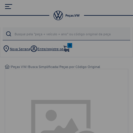
0
Nova Serrana
Entre/registre-se
/
Peças VW
/
Busca Simplificada
/
Peças por Código Original