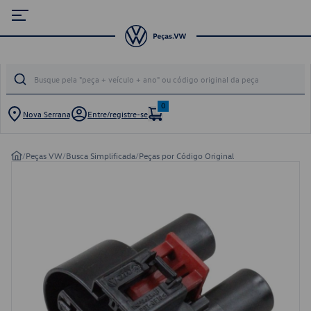
0
Nova Serrana
Entre/registre-se
/
Peças VW
/
Busca Simplificada
/
Peças por Código Original