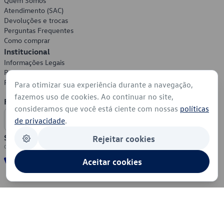
Quem Somos
Atendimento (SAC)
Devoluções e trocas
Perguntas Frequentes
Como comprar
Institucional
Informações Legais
Política de Privacidade
Política de Cookies
Para otimizar sua experiência durante a navegação,
fazemos uso de cookies. Ao continuar no site,
Formas de Pagamento
consideramos que você está ciente com nossas
políticas
de privacidade
.
Segurança
Rejeitar cookies
Aceitar cookies
© 2026 - Volkswagen do Brasil - Todos os direitos reservados