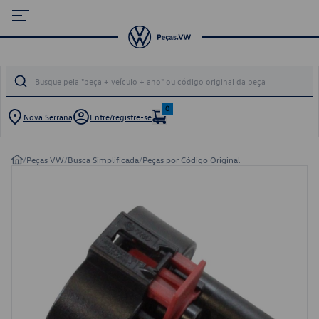
0
Nova Serrana
Entre/registre-se
/
Peças VW
/
Busca Simplificada
/
Peças por Código Original