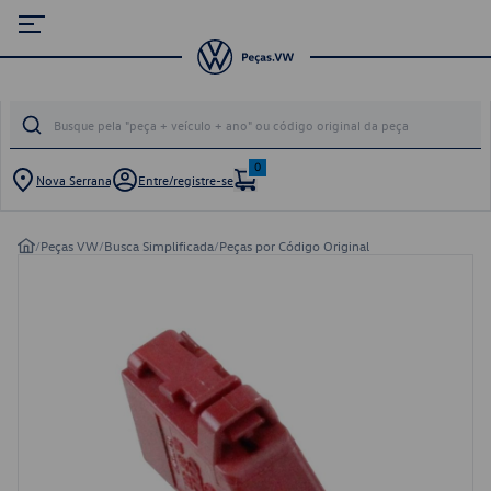
0
Nova Serrana
Entre/registre-se
/
Peças VW
/
Busca Simplificada
/
Peças por Código Original