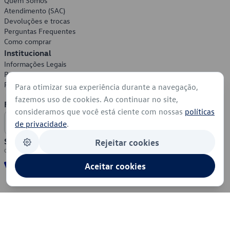
Quem Somos
Atendimento (SAC)
Devoluções e trocas
Perguntas Frequentes
Como comprar
Institucional
Informações Legais
Política de Privacidade
Política de Cookies
Para otimizar sua experiência durante a navegação,
fazemos uso de cookies. Ao continuar no site,
Formas de Pagamento
consideramos que você está ciente com nossas
políticas
de privacidade
.
Segurança
Rejeitar cookies
Aceitar cookies
© 2026 - Volkswagen do Brasil - Todos os direitos reservados