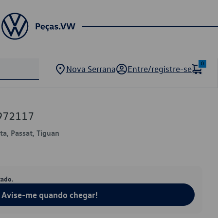
0
Nova Serrana
Entre/registre-se
972117
tta, Passat, Tiguan
tado.
Avise-me quando chegar!