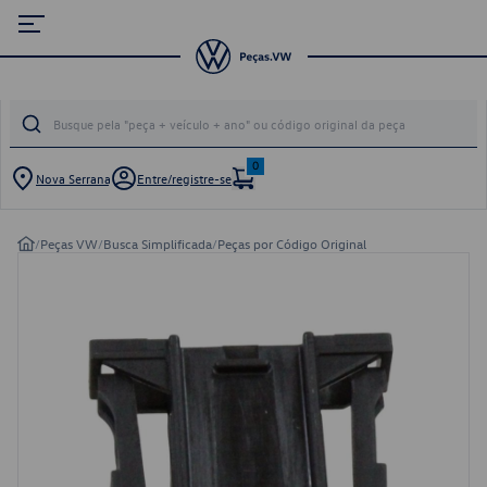
0
Nova Serrana
Entre/registre-se
/
Peças VW
/
Busca Simplificada
/
Peças por Código Original