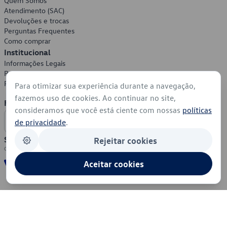
Quem Somos
Atendimento (SAC)
Devoluções e trocas
Perguntas Frequentes
Como comprar
Institucional
Informações Legais
Política de Privacidade
Política de Cookies
Para otimizar sua experiência durante a navegação,
fazemos uso de cookies. Ao continuar no site,
Formas de Pagamento
consideramos que você está ciente com nossas
políticas
de privacidade
.
Segurança
Rejeitar cookies
Aceitar cookies
© 2026 - Volkswagen do Brasil - Todos os direitos reservados