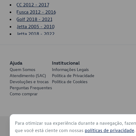
CC 2012 - 2017
Fusca 2012 - 2016
Golf 2018 - 2021
Jetta 2005 - 2010
Jetta 2018 - 2022
Nivus 2021 - 2022
Passat 2006 - 2007
Polo 2018 - 2022
Ajuda
T-Cross 2020 - 2022
Institucional
Quem Somos
Informações Legais
Taos 2021 - 2022
Atendimento (SAC)
Política de Privacidade
Tiguan 2008 - 2011
Devoluções e trocas
Política de Cookies
Touareg 2004 - 2005
Perguntas Frequentes
Virtus 2018 - 2022
Como comprar
Para otimizar sua experiência durante a navegação, faze
© 2026 - Volkswagen do Brasil - Todos os direitos reservados
que você está ciente com nossas
políticas de privacidade
.